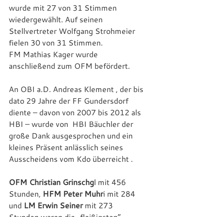
wurde mit 27 von 31 Stimmen 
wiedergewählt. Auf seinen 
Stellvertreter Wolfgang Strohmeier 
fielen 30 von 31 Stimmen.
FM Mathias Kager wurde 
anschließend zum OFM befördert.  
An OBI a.D. Andreas Klement , der bis 
dato 29 Jahre der FF Gundersdorf 
diente – davon von 2007 bis 2012 als 
HBI – wurde von  HBI Bäuchler der 
große Dank ausgesprochen und ein 
kleines Präsent anlässlich seines 
Ausscheidens vom Kdo überreicht .
OFM Christian Grinschg
l mit 456 
Stunden, 
HFM Peter Muhr
i mit 284 
und 
LM Erwin Seiner
 mit 273 
Stunden waren die „fleißigsten“ 