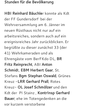
Stunden für die Bevölkerung
HBI Reinhard Bäuchle
r konnte als Kdt 
der FF Gundersdorf  bei der 
Wehrversammlung am 6. Jänner im 
neuen Rüsthaus nicht nur auf ein 
arbeitsreiches, sondern auch auf ein 
ereignisreiches Jahr zurückblicken. Er 
begrüßte zu dieser zunächst 33 (der 
41) Wehrkameraden und als 
Ehrengäste vom BerFKdo DL, 
BR 
Fritz Reinprecht
, ABI 
Anton 
Schmid
t, 
EBM Herbert Gaar
, St. 
Stefans 
Bgm Stephan Oswald
, Grünes 
Kreuz -
LRR Gerhard Prall
, Rotes 
Kreuz- 
OL Josef Schmölzer
 und den 
Kdt der  PI Stainz , 
KontrInsp Gerhard 
Bauer
, ehe im Totengedenken an die 
vor kurzem verstorbene 