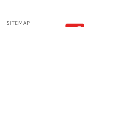
SITEMAP
HOME
ÜBER UNS
VORBEUGEN
IM NOTFALL
AKTUELL
KONTAKT
IMPRESSUM
DATENSCHUTZ
KONTAKT